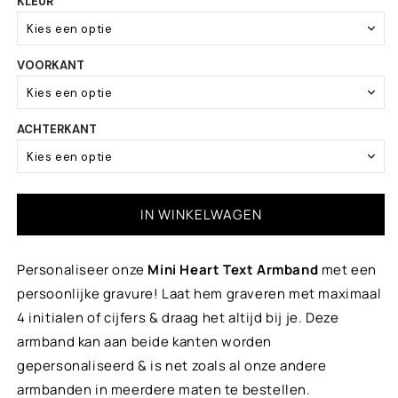
KLEUR
Kies een optie
VOORKANT
White
Kies een optie
Ivory
ACHTERKANT
Standaard tekst
Beige
Kies een optie
Trendy gold & white
Geen
IN WINKELWAGEN
Gold
Standaard tekst
+ €5,00
Personaliseer onze
Mini Heart Text Armband
met een
Dark gold
persoonlijke gravure! Laat hem graveren met maximaal
4 initialen of cijfers & draag het altijd bij je. Deze
Gold brown
armband kan aan beide kanten worden
gepersonaliseerd & is net zoals al onze andere
Chocolate brown
armbanden in meerdere maten te bestellen.