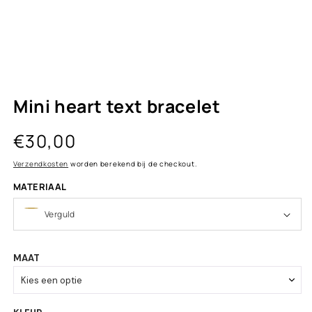
Mini heart text bracelet
Normale
€30,00
prijs
Verzendkosten
worden berekend bij de checkout.
MATERIAAL
MAAT