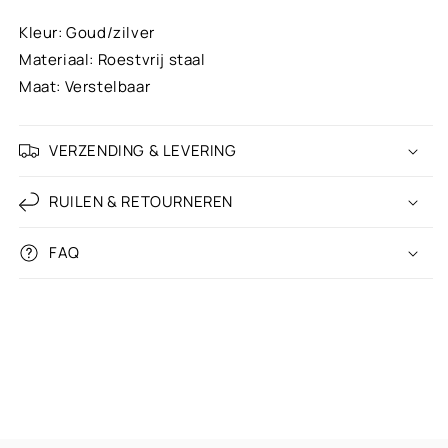
Rusty Brown
Kleur: Goud/zilver
Materiaal: Roestvrij staal
Leopard
+ €5,00
Maat: Verstelbaar
Soft green
VERZENDING & LEVERING
Mint green
RUILEN & RETOURNEREN
Trendy turquoise & white
FAQ
Neon yellow
Neon green
Grass green
Olive green
Army green