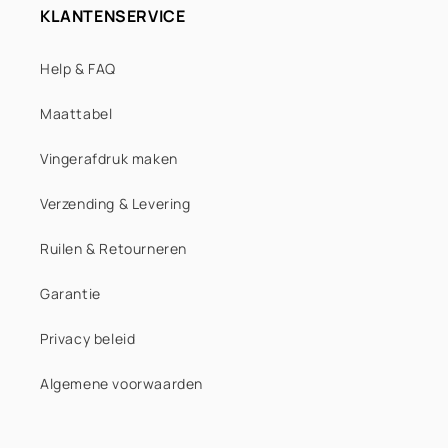
KLANTENSERVICE
Trendy mint & green
Help & FAQ
Dark green
Maattabel
Baby blue
Vingerafdruk maken
Trendy burgundy & turquoise
Verzending & Levering
Turquoise
Ruilen & Retourneren
Blue
Garantie
Trendy double blue
Privacy beleid
Dark blue
Algemene voorwaarden
Lila