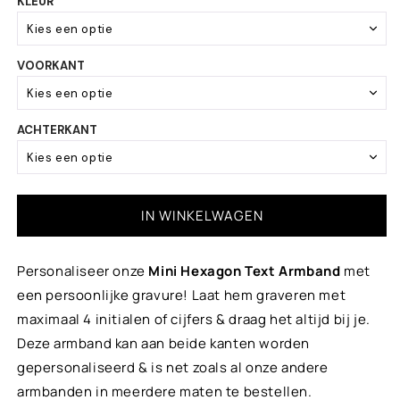
KLEUR
Kies een optie
VOORKANT
White
Kies een optie
Ivory
ACHTERKANT
Standaard tekst
Beige
Kies een optie
Trendy gold & white
Geen
IN WINKELWAGEN
Gold
Standaard tekst
+ €5,00
Personaliseer onze
Mini Hexagon Text Armband
met
Dark gold
een persoonlijke gravure! Laat hem graveren met
maximaal 4 initialen of cijfers & draag het altijd bij je.
Gold brown
Deze armband kan aan beide kanten worden
gepersonaliseerd & is net zoals al onze andere
Chocolate brown
armbanden in meerdere maten te bestellen.