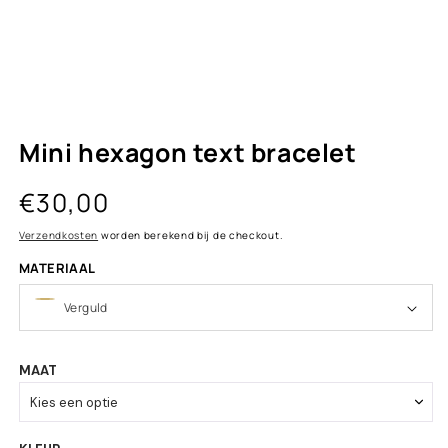
Mini hexagon text bracelet
Normale
€30,00
prijs
Verzendkosten
worden berekend bij de checkout.
MATERIAAL
MAAT