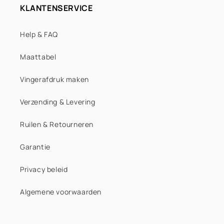
KLANTENSERVICE
Trendy mint & green
Help & FAQ
Dark green
Maattabel
Baby blue
Vingerafdruk maken
Trendy burgundy & turquoise
Verzending & Levering
Turquoise
Ruilen & Retourneren
Blue
Garantie
Trendy double blue
Privacy beleid
Dark blue
Algemene voorwaarden
Lila