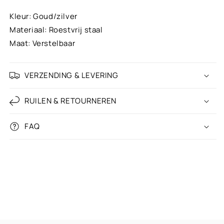
Rusty Brown
Kleur: Goud/zilver
Materiaal: Roestvrij staal
Leopard
+ €5,00
Maat: Verstelbaar
Soft green
VERZENDING & LEVERING
Mint green
RUILEN & RETOURNEREN
Trendy turquoise & white
FAQ
Neon yellow
Neon green
Grass green
Olive green
Army green