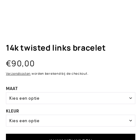
14k twisted links bracelet
Normale
€90,00
prijs
Verzendkosten
worden berekend bij de checkout.
MAAT
Kies een optie
KLEUR
Baby 0 - 3 jaar
Kies een optie
Kind 4 - 8 jaar
White