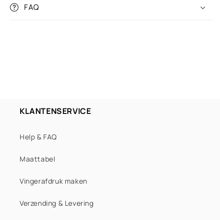
FAQ
Soft green
Mint green
Trendy turquoise & white
Neon yellow
Neon green
KLANTENSERVICE
Grass green
Help & FAQ
Olive green
Maattabel
Army green
Vingerafdruk maken
Trendy mint & green
Verzending & Levering
Dark green