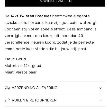
IN WINKELWAGEN
Kind 9 - 14 jaar
Ivory
Vrouw
De
14kt Twisted Bracelet
heeft twee elegante
Beige
schakels die fijn aan elkaar zijn gedraaid, wat zorgt
Man
voor een stijlvol en speels effect. Deze armband is
Trendy gold & white
verkrijgbaar met een keuze uit meer dan 40
verschillende kleuren koord, zodat je de perfecte
Gold
combinatie kunt vinden die bij jouw stijl past.
Dark gold
Kleur: Goud
Materiaal: 14kt goud
Gold brown
Maat: Verstelbaar
Chocolate brown
VERZENDING & LEVERING
Rusty Brown
RUILEN & RETOURNEREN
Leopard
+ €5,00