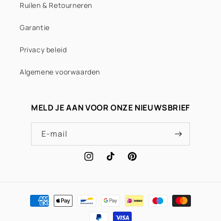
Ruilen & Retourneren
Baby blue
Garantie
Trendy burgundy & turquoise
Privacy beleid
Turquoise
Algemene voorwaarden
Blue
MELD JE AAN VOOR ONZE NIEUWSBRIEF
Trendy double blue
E‑mail
Dark blue
Instagram
TikTok
Pinterest
Lila
Trendy purple & silver
Betaalmethoden
Purple