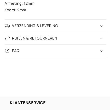
Afmeting: 12mm
Soft green
Koord: 2mm
Mint green
VERZENDING & LEVERING
Trendy turquoise & white
RUILEN & RETOURNEREN
Neon yellow
FAQ
Neon green
Grass green
Olive green
Army green
Trendy mint & green
KLANTENSERVICE
Dark green