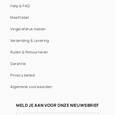
Help & FAQ
Baby blue
Maattabel
Trendy burgundy & turquoise
Vingerafdruk maken
Turquoise
Verzending & Levering
Blue
Ruilen & Retourneren
Trendy double blue
Garantie
Dark blue
Privacy beleid
Lila
Algemene voorwaarden
Trendy purple & silver
MELD JE AAN VOOR ONZE NIEUWSBRIEF
Purple