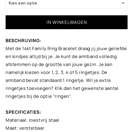
Kind 9 - 14 jaar
Kies een optie
Ivory
Vrouw
+ 1 bedel
+ €29,95
IN WINKELWAGEN
Beige
Man
+ 2 bedels
+ €59,90
Trendy gold & white
BESCHRIJVING:
+ 3 bedels
+ €89,95
Met de 14kt Family Ring Bracelet draag jij jouw geliefde
Gold
en kindjes altijd bij je. Je kunt de armband volledig
+ 4 bedels
+ €119,80
afstemmen op de grootte van jouw gezin. Je kan
Dark gold
namelijk kiezen voor 1, 2, 3, 4 of 5 ringetjes. De
Gold brown
armband bevat standaard 1 ringetje. Wil je extra
ringetjes toevoegen? Klik dan het gewenste aantal
Chocolate brown
ringetjes bij de optie "ringen".
Rusty Brown
SPECIFICATIES:
Materiaal: roestvrij staal
Leopard
+ €5,00
Maat: verstelbaar