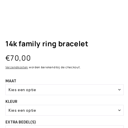
14k family ring bracelet
Normale
€70,00
prijs
Verzendkosten
worden berekend bij de checkout.
MAAT
Kies een optie
KLEUR
Baby 0 - 3 jaar
Kies een optie
Kind 4 - 8 jaar
EXTRA BEDEL(S)
White